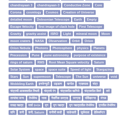
chandrayaan 3
chandrayaan-3
Conductive Zone
Core
Corona
cosmlogy
Cosmos
Creation of Universe
detailed moon
Dobsonian Telescope
Earth
Empty
Escape Velocity
first image of clack hole
First Telescope
Gravity
gravity assist
ISRO
Light
mineral moon
Moon
moon craters
NASA
Observation
Orbit
Orion
Orion Nebula
Photons
Photosphere
physics
Planets
Precession
Pune
pune astronomy
purpose of existence
rings of saturn
RMS
Root Mean Square velocity
Saturn
Solar System
space
space suite
Speed of light
Stargazing
Stars
Sun
supermoon
Telescope
The Sun
universe
void
Wobbling Earth
इनजेन्‍युटी
उड्डाण
खगोल
ग्रहमाला
चंद्र
चंद्राची आकाशातील स्थिती
चंद्राचे रंग
चंद्रावरील खनिजे
चंद्रावरील विवरे
तारे
ताऱ्यांचा जन्म
तेजोमेघ
नासा
नैसर्गिक उपग्रह
परग्रह
पर्सिव्हरन्स
मंगळ
मरूह नक्षत्र
मार्स २०२०
मृग
मृग नक्षत्र
मृग नक्षत्रातील तेजोमेघ
मृगतील तेजोमेघ
शनि
शनी
शनी. Saturn
शनीची कडी
साडेसाती
सूर्यमाला
हेलिकॉप्टर