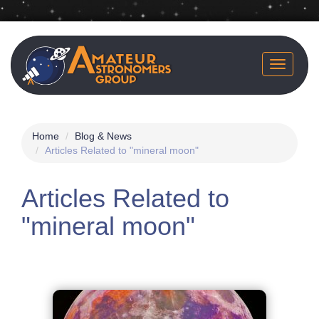
Skip
to
main
Toggle
content
navigatio
Home
Blog & News
Articles Related to "mineral moon"
Articles Related to
"mineral moon"