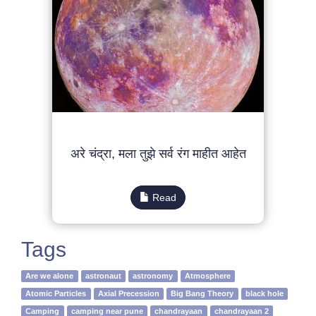
अरे चंद्रा, मला तुझे सर्व रंग माहीत आहेत
Read
Tags
Are we alone
astronaut
astronomy
Atmosphere
Atomic Particles
Axial Precession
Big Bang Theory
black hole
Camping
camping near pune
chandrayaan
chandrayaan 2