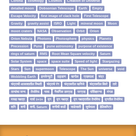
Corona
cosmlogy
Cosmos
Creation of Universe
detailed moon
Dobsonian Telescope
Earth
Empty
Escape Velocity
first image of clack hole
First Telescope
Gravity
gravity assist
ISRO
Light
mineral moon
Moon
moon craters
NASA
Observation
Orbit
Orion
Orion Nebula
Photons
Photosphere
physics
Planets
Precession
Pune
pune astronomy
purpose of existence
rings of saturn
RMS
Root Mean Square velocity
Saturn
Solar System
space
space suite
Speed of light
Stargazing
Stars
Sun
supermoon
Telescope
The Sun
universe
void
Wobbling Earth
इनजेन्‍युटी
उड्डाण
खगोल
ग्रहमाला
चंद्र
चंद्राची आकाशातील स्थिती
चंद्राचे रंग
चंद्रावरील खनिजे
चंद्रावरील विवरे
तारे
ताऱ्यांचा जन्म
तेजोमेघ
नासा
नैसर्गिक उपग्रह
परग्रह
पर्सिव्हरन्स
मंगळ
मरूह नक्षत्र
मार्स २०२०
मृग
मृग नक्षत्र
मृग नक्षत्रातील तेजोमेघ
मृगतील तेजोमेघ
शनि
शनी
शनी. Saturn
शनीची कडी
साडेसाती
सूर्यमाला
हेलिकॉप्टर