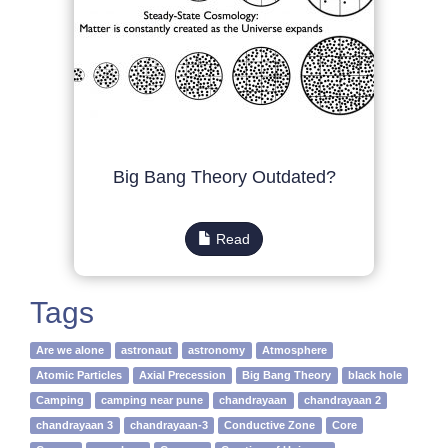
Big Bang Theory Outdated?
Read
Tags
Are we alone
astronaut
astronomy
Atmosphere
Atomic Particles
Axial Precession
Big Bang Theory
black hole
Camping
camping near pune
chandrayaan
chandrayaan 2
chandrayaan 3
chandrayaan-3
Conductive Zone
Core