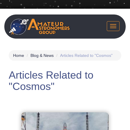
Skip
to
main
Toggle
content
navigatio
Home
Blog & News
Articles Related to "Cosmos"
Articles Related to
"Cosmos"