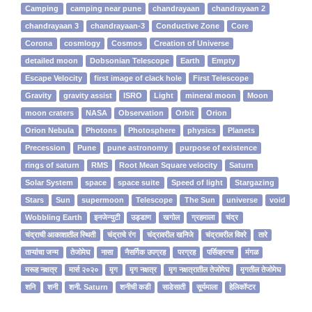
Camping
camping near pune
chandrayaan
chandrayaan 2
chandrayaan 3
chandrayaan-3
Conductive Zone
Core
Corona
cosmlogy
Cosmos
Creation of Universe
detailed moon
Dobsonian Telescope
Earth
Empty
Escape Velocity
first image of clack hole
First Telescope
Gravity
gravity assist
ISRO
Light
mineral moon
Moon
moon craters
NASA
Observation
Orbit
Orion
Orion Nebula
Photons
Photosphere
physics
Planets
Precession
Pune
pune astronomy
purpose of existence
rings of saturn
RMS
Root Mean Square velocity
Saturn
Solar System
space
space suite
Speed of light
Stargazing
Stars
Sun
supermoon
Telescope
The Sun
universe
void
Wobbling Earth
इनजेन्‍युटी
उड्डाण
खगोल
ग्रहमाला
चंद्र
चंद्राची आकाशातील स्थिती
चंद्राचे रंग
चंद्रावरील खनिजे
चंद्रावरील विवरे
तारे
ताऱ्यांचा जन्म
तेजोमेघ
नासा
नैसर्गिक उपग्रह
परग्रह
पर्सिव्हरन्स
मंगळ
मरूह नक्षत्र
मार्स २०२०
मृग
मृग नक्षत्र
मृग नक्षत्रातील तेजोमेघ
मृगतील तेजोमेघ
शनि
शनी
शनी. Saturn
शनीची कडी
साडेसाती
सूर्यमाला
हेलिकॉप्टर