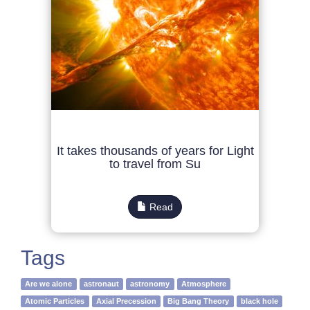
It takes thousands of years for Light
to travel from Su
Read
Tags
Are we alone
astronaut
astronomy
Atmosphere
Atomic Particles
Axial Precession
Big Bang Theory
black hole