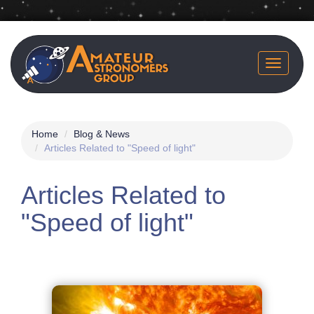
Skip
to
main
Toggle
content
navigatio
Home
Blog & News
Articles Related to "Speed of light"
Articles Related to
"Speed of light"