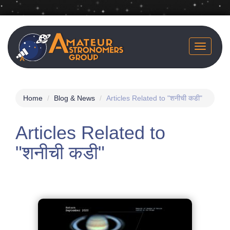
Skip
to
main
Toggle
content
navigatio
Home
Blog & News
Articles Related to "शनीची कडी"
Articles Related to
"शनीची कडी"