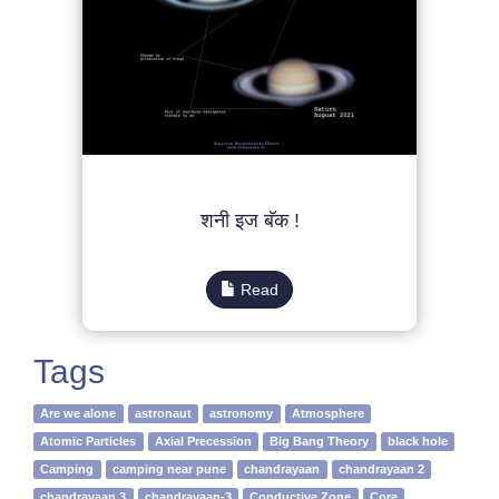
शनी इज बॅक !
Read
Tags
Are we alone
astronaut
astronomy
Atmosphere
Atomic Particles
Axial Precession
Big Bang Theory
black hole
Camping
camping near pune
chandrayaan
chandrayaan 2
chandrayaan 3
chandrayaan-3
Conductive Zone
Core