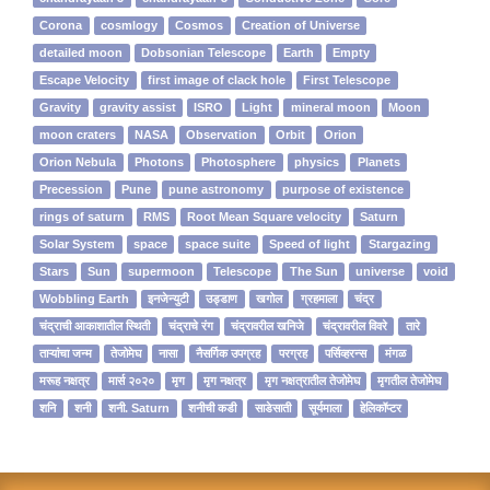
Corona
cosmlogy
Cosmos
Creation of Universe
detailed moon
Dobsonian Telescope
Earth
Empty
Escape Velocity
first image of clack hole
First Telescope
Gravity
gravity assist
ISRO
Light
mineral moon
Moon
moon craters
NASA
Observation
Orbit
Orion
Orion Nebula
Photons
Photosphere
physics
Planets
Precession
Pune
pune astronomy
purpose of existence
rings of saturn
RMS
Root Mean Square velocity
Saturn
Solar System
space
space suite
Speed of light
Stargazing
Stars
Sun
supermoon
Telescope
The Sun
universe
void
Wobbling Earth
इनजेन्‍युटी
उड्डाण
खगोल
ग्रहमाला
चंद्र
चंद्राची आकाशातील स्थिती
चंद्राचे रंग
चंद्रावरील खनिजे
चंद्रावरील विवरे
तारे
ताऱ्यांचा जन्म
तेजोमेघ
नासा
नैसर्गिक उपग्रह
परग्रह
पर्सिव्हरन्स
मंगळ
मरूह नक्षत्र
मार्स २०२०
मृग
मृग नक्षत्र
मृग नक्षत्रातील तेजोमेघ
मृगतील तेजोमेघ
शनि
शनी
शनी. Saturn
शनीची कडी
साडेसाती
सूर्यमाला
हेलिकॉप्टर