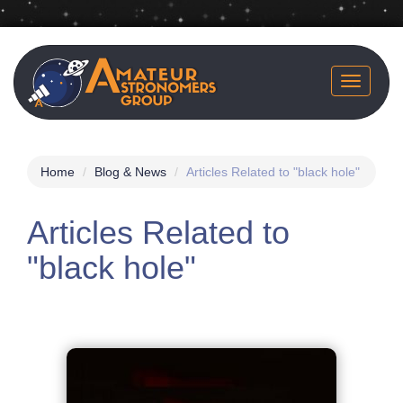
Skip
to
main
Toggle
content
navigatio
Home
Blog & News
Articles Related to "black hole"
Articles Related to
"black hole"