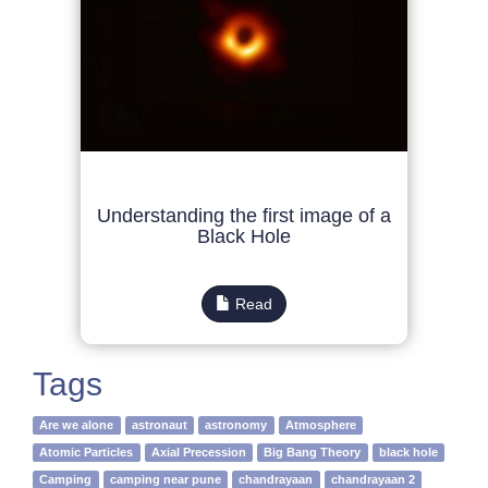
Understanding the first image of a
Black Hole
Read
Tags
Are we alone
astronaut
astronomy
Atmosphere
Atomic Particles
Axial Precession
Big Bang Theory
black hole
Camping
camping near pune
chandrayaan
chandrayaan 2