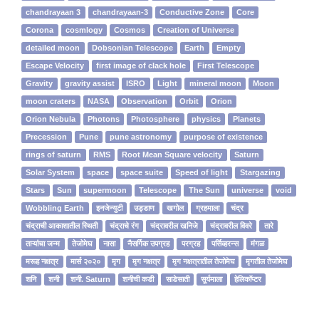
chandrayaan 3
chandrayaan-3
Conductive Zone
Core
Corona
cosmlogy
Cosmos
Creation of Universe
detailed moon
Dobsonian Telescope
Earth
Empty
Escape Velocity
first image of clack hole
First Telescope
Gravity
gravity assist
ISRO
Light
mineral moon
Moon
moon craters
NASA
Observation
Orbit
Orion
Orion Nebula
Photons
Photosphere
physics
Planets
Precession
Pune
pune astronomy
purpose of existence
rings of saturn
RMS
Root Mean Square velocity
Saturn
Solar System
space
space suite
Speed of light
Stargazing
Stars
Sun
supermoon
Telescope
The Sun
universe
void
Wobbling Earth
इनजेन्‍युटी
उड्डाण
खगोल
ग्रहमाला
चंद्र
चंद्राची आकाशातील स्थिती
चंद्राचे रंग
चंद्रावरील खनिजे
चंद्रावरील विवरे
तारे
ताऱ्यांचा जन्म
तेजोमेघ
नासा
नैसर्गिक उपग्रह
परग्रह
पर्सिव्हरन्स
मंगळ
मरूह नक्षत्र
मार्स २०२०
मृग
मृग नक्षत्र
मृग नक्षत्रातील तेजोमेघ
मृगतील तेजोमेघ
शनि
शनी
शनी. Saturn
शनीची कडी
साडेसाती
सूर्यमाला
हेलिकॉप्टर