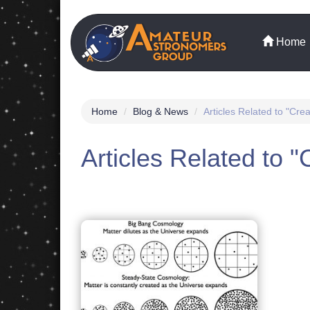
Skip
to
main
Home
content
Home
Blog & News
Articles Related to "Cre
Articles Related to "