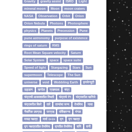
Gravity
gravity assist
ISRO
Light
mineral moon
Moon
moon craters
NASA
Observation
Orbit
Orion
Orion Nebula
Photons
Photosphere
physics
Planets
Precession
Pune
pune astronomy
purpose of existence
rings of saturn
RMS
Root Mean Square velocity
Saturn
Solar System
space
space suite
Speed of light
Stargazing
Stars
Sun
supermoon
Telescope
The Sun
universe
void
Wobbling Earth
इनजेन्‍युटी
उड्डाण
खगोल
ग्रहमाला
चंद्र
चंद्राची आकाशातील स्थिती
चंद्राचे रंग
चंद्रावरील खनिजे
चंद्रावरील विवरे
तारे
ताऱ्यांचा जन्म
तेजोमेघ
नासा
नैसर्गिक उपग्रह
परग्रह
पर्सिव्हरन्स
मंगळ
मरूह नक्षत्र
मार्स २०२०
मृग
मृग नक्षत्र
मृग नक्षत्रातील तेजोमेघ
मृगतील तेजोमेघ
शनि
शनी