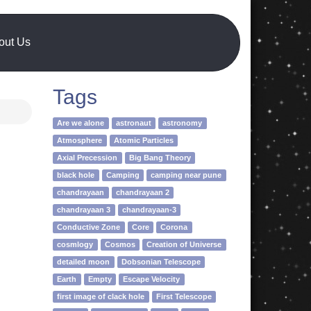
out Us
Tags
Are we alone
astronaut
astronomy
Atmosphere
Atomic Particles
Axial Precession
Big Bang Theory
black hole
Camping
camping near pune
chandrayaan
chandrayaan 2
chandrayaan 3
chandrayaan-3
Conductive Zone
Core
Corona
cosmlogy
Cosmos
Creation of Universe
detailed moon
Dobsonian Telescope
Earth
Empty
Escape Velocity
first image of clack hole
First Telescope